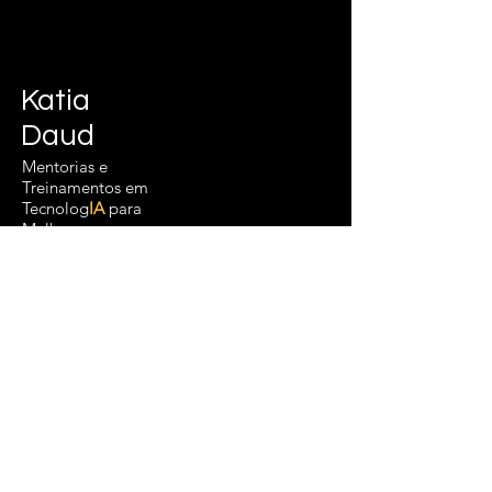
Katia
Daud
Mentorias e
Treinamentos em
Tecnolog
IA
para
Mulheres em
movimento.
Junte-se a nós!
Fale com Katia